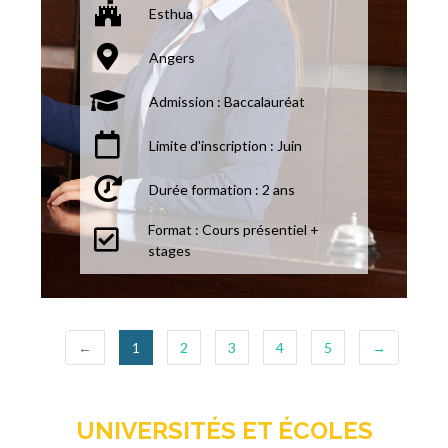
Esthua
Angers
Admission : Baccalauréat
Limite d'inscription : Juin
Durée formation : 2 ans
Format : Cours présentiel +
stages
(current)
←
1
2
3
4
5
→
UNIVERSITÉS ET ÉCOLES