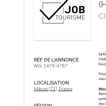
(
C
La C
Chabl
RÉF DE L'ANNONCE
bour
ASS-1479-4787
Pour
d’acc
LOCALISATION
Mâcon (71), France
Miss
Ratta
parfa
des C
RÉGION