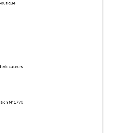
 boutique
nterlocuteurs
ention N°1790