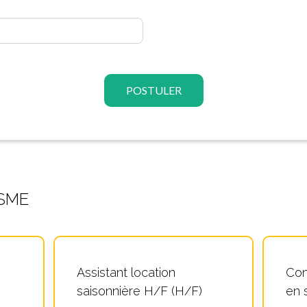
POSTULER
SME
Assistant location
Con
saisonnière H/F (H/F)
en 