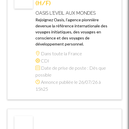
(H/F)
OASIS L'EVEIL AUX MONDES
Rejoignez Oasis, lʼagence pionnière
devenue la référence internationale des
voyages initiatiques, des voyages en
conscience et des voyages de
développement personnel.
Dans toute la France
CDI
Date de prise de poste : Dès que
possible
Annonce publiée le 26/07/26 à
15h25