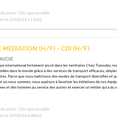
de poste : Dès que possible
ée le 21/06/24 à 11h26
MÉDIATION (H/F) - CDI (H/F)
AVOIE
e international fortement ancré dans les territoires Chez Transdev, nou
idien dans le monde grâce à des services de transport efficaces, simple
oires. Parce que nous maîtrisons des modes de transport diversifiés et 
t où nous sommes, nous aspirons à favoriser les initiatives de nos équip
es et des hommes au service des autres et exercer un métier qui a du sen
e
de poste : Dès que possible
ée le 20/06/24 à 08h56