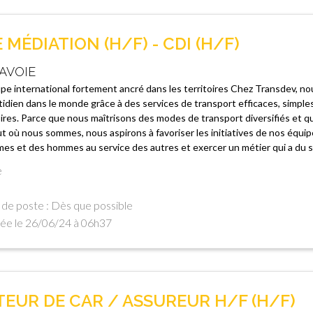
MÉDIATION (H/F) - CDI (H/F)
AVOIE
e international fortement ancré dans les territoires Chez Transdev, nou
idien dans le monde grâce à des services de transport efficaces, simple
oires. Parce que nous maîtrisons des modes de transport diversifiés et 
t où nous sommes, nous aspirons à favoriser les initiatives de nos équip
es et des hommes au service des autres et exercer un métier qui a du sen
e
de poste : Dès que possible
ée le 26/06/24 à 06h37
UR DE CAR / ASSUREUR H/F (H/F)