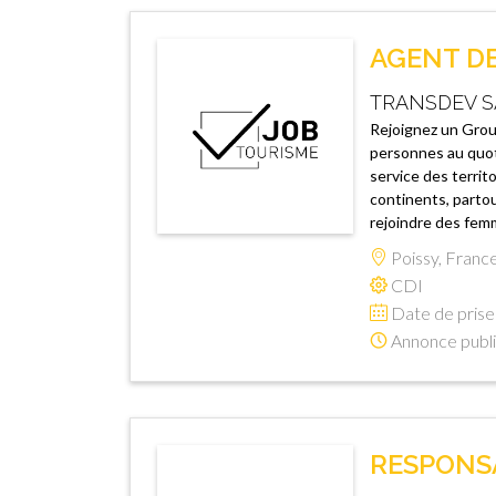
AGENT DE 
TRANSDEV S
Rejoignez un Group
personnes au quot
service des territ
continents, partou
rejoindre des femm
Poissy, Franc
CDI
Date de prise 
Annonce publi
RESPONSA