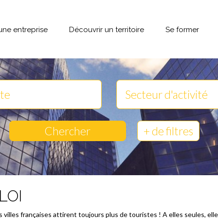
une entreprise
Découvrir un territoire
Se former
Chercher
+ de filtres
LOI
s villes françaises attirent toujours plus de touristes ! A elles seules,