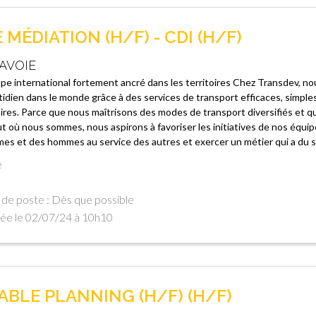
MÉDIATION (H/F) - CDI (H/F)
AVOIE
e international fortement ancré dans les territoires Chez Transdev, nou
idien dans le monde grâce à des services de transport efficaces, simple
oires. Parce que nous maîtrisons des modes de transport diversifiés et 
t où nous sommes, nous aspirons à favoriser les initiatives de nos équip
es et des hommes au service des autres et exercer un métier qui a du sen
e
de poste : Dès que possible
ée le 02/07/24 à 10h10
BLE PLANNING (H/F) (H/F)