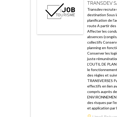
TRANSDEV S
Transdev recrute 
destination Sous la
planification de l
route A partir des
Affecter les cond
absences (congés, 
collectifs Conserv
planning en foncti
Conserver les log
juste rémunératio
L'OUTIL DE PLANIF
le fonctionnement 
des règles et suiv
TRANSVERSES Partic
effectifs en lien 
compris auprès 
ENVIRONNEMENTAUX 
des risques par l'
et application par 
Limeil-Brévan