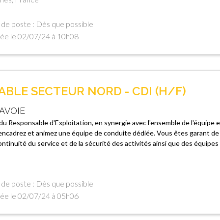
de poste : Dès que possible
ée le 02/07/24 à 10h08
BLE SECTEUR NORD - CDI (H/F)
AVOIE
 du Responsable d'Exploitation, en synergie avec l'ensemble de l'équipe e
 encadrez et animez une équipe de conduite dédiée. Vous êtes garant de 
ontinuité du service et de la sécurité des activités ainsi que des équipes
de poste : Dès que possible
ée le 02/07/24 à 05h06