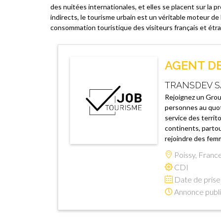
des nuitées internationales, et elles se placent sur la
indirects, le tourisme urbain est un véritable moteur de
consommation touristique des visiteurs français et étr
AGENT DE
TRANSDEV S
Rejoignez un Group
personnes au quot
service des territ
continents, partou
rejoindre des femm
Poissy, Franc
CDI
Date de prise 
Annonce publi