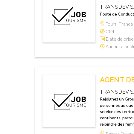
TRANSDEV S
Poste de Conduct
Tours, France
CDI
Date de prise 
Annonce publi
AGENT DE 
TRANSDEV S
Rejoignez un Group
personnes au quot
service des territ
continents, partou
rejoindre des femm
Poissy, Franc