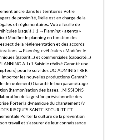
ement ancré dans les territoires Votre
gers de proximité, il/elle est en charge de la
légales et réglementaires. Votre feuille de
véhicules jusqu'à J-1 →Planning « agents »
e) Modifier le planning en fonction des
 respect de la réglementation et des accords
iorations →Planning « véhicules » Modifier le
echniques (gabarit…) et commerciales (capacité…)
LANNING A J+1 Saisir le réalisé Garantir une
 compteurs) pour le suivi des UO ADMINISTRER
 Importer les nouvelles productions Garantir
ille de roulement) Garantir le bon paramétrage
t Région (harmonisation des bases… MISSIONS
élaboration de la gestion prévisionnelle des
reprise Porter la dynamique du changement (y
ION DES RISQUES SANTE-SECURITE ET
mentale Porter la culture de la prévention
son travail et s'assurer de leur connaissance