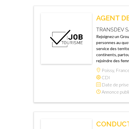
AGENT DE 
TRANSDEV S
Rejoignez un Group
personnes au quot
service des territ
continents, partou
rejoindre des femm
Poissy, Franc
CDI
Date de prise 
Annonce publi
CONDUCTE