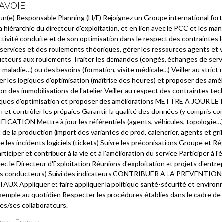
AVOIE
un(e) Responsable Planning (H/F) Rejoignez un Groupe international fort
 hiérarchie du directeur d'exploitation, et en lien avec le PCC et les mana
'activité conduite et de son optimisation dans le respect des contraintes 
 services et des roulements théoriques, gérer les ressources agents et 
ucteurs aux roulements Traiter les demandes (congés, échanges de servic
maladie…) ou des besoins (formation, visite médicale…) Veiller au strict
er les logiques d'optimisation (maîtrise des heures) et proposer des amél
on des immobilisations de l'atelier Veiller au respect des contraintes t
iques d'optimisation et proposer des améliorations METTRE A JOUR LE P
n et contrôler les prépaies Garantir la qualité des données (y compris
ICATION Mettre à jour les référentiels (agents, véhicules, topologie…)
de la production (import des variantes de prod, calendrier, agents et gr
re les incidents logiciels (tickets) Suivre les préconisations Groupe e
iper et contribuer à la vie et à l'amélioration du service Participer à l'
avec le Directeur d'Exploitation Réunions d'exploitation et projets d'ent
des conducteurs) Suivi des indicateurs CONTRIBUER A LA PREVENT
Appliquer et faire appliquer la politique santé-sécurité et environne
exemple au quotidien Respecter les procédures établies dans le cadre de 
les/ses collaborateurs.
nes, France