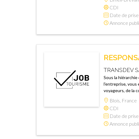
CDI
Date de prise 
Annonce publi
RESPONSA
TRANSDEV S
Sous la hiérarchie
l'entreprise, vous
voyageurs, de la c
Blois, France
CDI
Date de prise 
Annonce publi