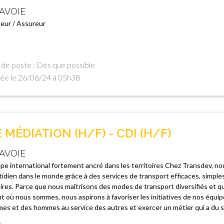
AVOIE
eur / Assureur
de poste : Dès que possible
ée le 26/06/24 à 05h38
MÉDIATION (H/F) - CDI (H/F)
AVOIE
e international fortement ancré dans les territoires Chez Transdev, nou
idien dans le monde grâce à des services de transport efficaces, simple
oires. Parce que nous maîtrisons des modes de transport diversifiés et 
t où nous sommes, nous aspirons à favoriser les initiatives de nos équip
es et des hommes au service des autres et exercer un métier qui a du sen
e