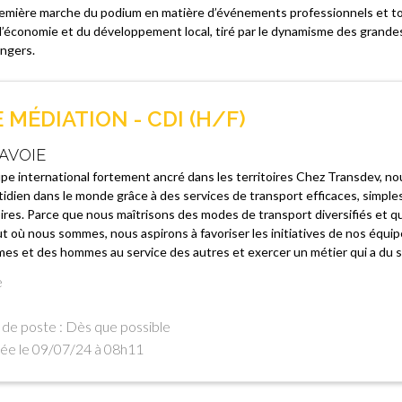
 première marche du podium en matière d’événements professionnels et tou
 l’économie et du développement local, tiré par le dynamisme des grandes
angers.
 MÉDIATION - CDI (H/F)
AVOIE
e international fortement ancré dans les territoires Chez Transdev, nou
idien dans le monde grâce à des services de transport efficaces, simple
oires. Parce que nous maîtrisons des modes de transport diversifiés et 
t où nous sommes, nous aspirons à favoriser les initiatives de nos équip
es et des hommes au service des autres et exercer un métier qui a du sen
e
de poste : Dès que possible
ée le 09/07/24 à 08h11