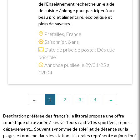
de l’Enseignement recherche un·e aide
de cuisine / plonge pour participer à un
beau projet alimentaire, écologique et
plein de saveurs.
Préfailles, France
Saisonnier, 6 ans
Date de prise de poste : Dès que
possible
Annonce publiée le 29/01/25 à
12h04
(current)
←
1
2
3
4
→
Destination préférée des français, le littoral propose une offre
touristique ultra-variée à ses visiteurs : activités sportives, repos,
dépaysement… Souvent synonyme de soleil et de détente sur la
plage, le tourisme dans les stations littorales représente aujourd’hui