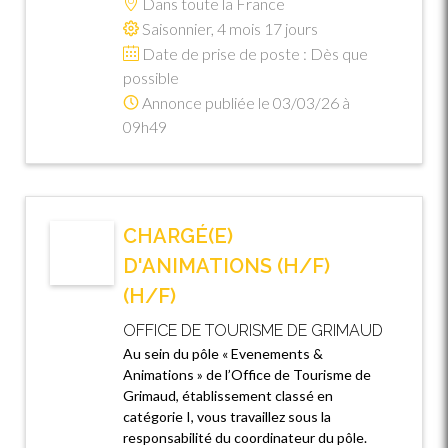
Dans toute la France
Saisonnier, 4 mois 17 jours
Date de prise de poste : Dès que
possible
Annonce publiée le 03/03/26 à
09h49
CHARGÉ(E)
D'ANIMATIONS (H/F)
(H/F)
OFFICE DE TOURISME DE GRIMAUD
Au sein du pôle « Evenements &
Animations » de l’Office de Tourisme de
Grimaud, établissement classé en
catégorie I, vous travaillez sous la
responsabilité du coordinateur du pôle.