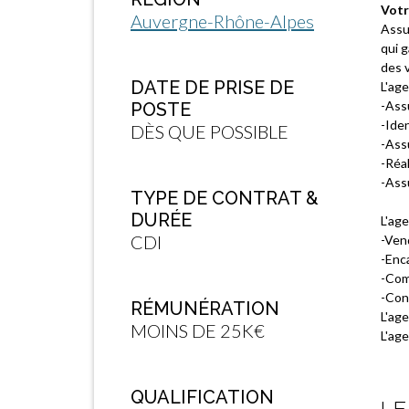
Votr
Auvergne-Rhône-Alpes
Assur
qui g
des v
DATE DE PRISE DE
L'age
-Assu
POSTE
-Iden
DÈS QUE POSSIBLE
-Assu
-Réa
-Assu
TYPE DE CONTRAT &
DURÉE
L'age
CDI
-Vend
-Enca
-Com
-Cont
RÉMUNÉRATION
L'age
MOINS DE 25K€
L'age
QUALIFICATION