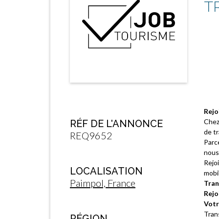
T
Rejo
Chez
RÉF DE L'ANNONCE
de tr
REQ9652
Parc
nous 
Rejo
LOCALISATION
mobil
Paimpol, France
Tran
Rejo
Votr
Tran
RÉGION