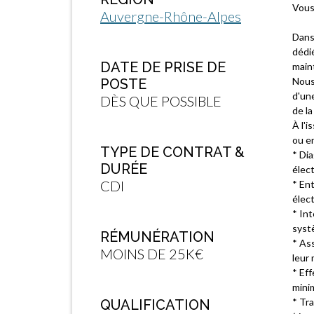
Vous
Auvergne-Rhône-Alpes
Dans
dédié
DATE DE PRISE DE
main
Nous 
POSTE
d'une
DÈS QUE POSSIBLE
de la
À l'i
ou en
TYPE DE CONTRAT &
* Di
DURÉE
élec
CDI
* Ent
élect
* Int
syst
RÉMUNÉRATION
* Ass
MOINS DE 25K€
leur 
* Eff
minim
* Tra
QUALIFICATION