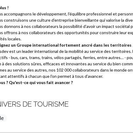
lus !
us accompagnons le développement, l'équilibre professionnel et personnel
s construisons une culture d'entreprise bienveillante qui valorise la div
s donnons à nos collaborateurs la possibilité d'avoir un impact sociétal 
s offrons à nos collaborateurs des opportunités pour construire leur ex
ités locales.
ignez un Groupe international fortement ancré dans les territoires 
dev est un leader international de la mobilité au service des territoir
ctifs - bus, cars, trams, trains, vélos partagés, ferries, entre autres… -
e à des solutions sûres, efficaces et innovantes au service du bien c
s au service des autres, nos 102 000 collaborateurs dans le monde ont u
ant attentifs à chacun que l'on permet à tous d'avancer.
ous ? Qu'est-ce qui vous fait avancer ?
IVERS DE TOURISME
le