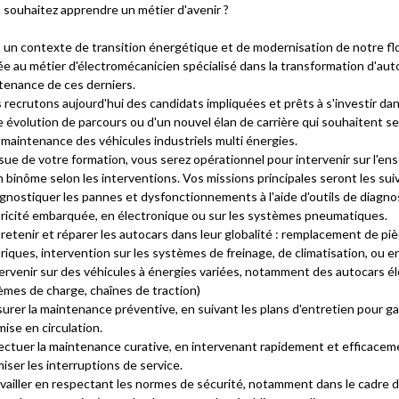
 souhaitez apprendre un métier d'avenir ?
 un contexte de transition énergétique et de modernisation de notre fl
e au métier d'électromécanicien spécialisé dans la transformation d'aut
tenance de ces derniers.
recrutons aujourd'hui des candidats impliquées et prêts à s'investir dan
 évolution de parcours ou d'un nouvel élan de carrière qui souhaitent se
 maintenance des véhicules industriels multi énergies.
ssue de votre formation, vous serez opérationnel pour intervenir sur l'e
 binôme selon les interventions. Vos missions principales seront les sui
agnostiquer les pannes et dysfonctionnements à l'aide d'outils de diagn
tricité embarquée, en électronique ou sur les systèmes pneumatiques.
retenir et réparer les autocars dans leur globalité : remplacement de piè
riques, intervention sur les systèmes de freinage, de climatisation, ou
ervenir sur des véhicules à énergies variées, notamment des autocars él
èmes de charge, chaînes de traction)
urer la maintenance préventive, en suivant les plans d'entretien pour gara
mise en circulation.
ectuer la maintenance curative, en intervenant rapidement et efficaceme
iser les interruptions de service.
vailler en respectant les normes de sécurité, notamment dans le cadre d