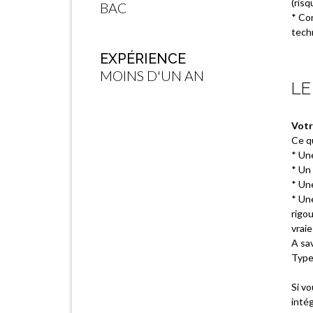
(risq
BAC
* Con
tech
EXPÉRIENCE
MOINS D'UN AN
LE
Votr
Ce q
* Une
* Un
* Un
* Une
rigo
vraie
A sav
Type
Si v
intég