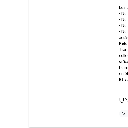
Les p
- No
- Nou
- Nou
- Nou
activ
Rejo
Trans
colle
grâc
homme
en ét
Et v
UN
Vil