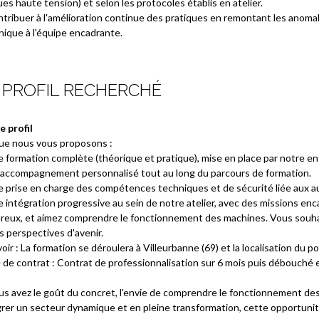
ues haute tension) et selon les protocoles établis en atelier.
tribuer à l'amélioration continue des pratiques en remontant les anomali
nique à l'équipe encadrante.
 PROFIL RECHERCHÉ
e profil
ue nous vous proposons :
 formation complète (théorique et pratique), mise en place par notre ent
 accompagnement personnalisé tout au long du parcours de formation.
e prise en charge des compétences techniques et de sécurité liée aux au
 intégration progressive au sein de notre atelier, avec des missions enc
ureux, et aimez comprendre le fonctionnement des machines. Vous souha
s perspectives d'avenir.
oir : La formation se déroulera à Villeurbanne (69) et la localisation du
 de contrat : Contrat de professionnalisation sur 6 mois puis débouché
ous avez le goût du concret, l'envie de comprendre le fonctionnement de
rer un secteur dynamique et en pleine transformation, cette opportunité