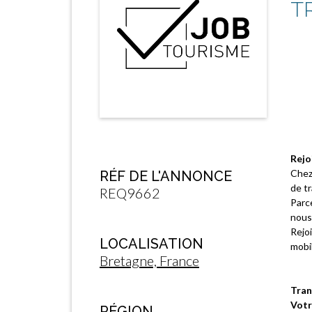
T
Rejo
Chez
RÉF DE L'ANNONCE
de tr
REQ9662
Parc
nous 
Rejo
LOCALISATION
mobil
Bretagne, France
Tran
Votr
RÉGION