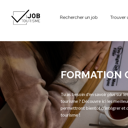
Rechercher un job
Trouver 
FORMATION 
Tu as besoin d'en savoir plus sur le
tourisme ? Découvre ici les meilleu
permettront bientôt d'intégrer et 
tourisme !