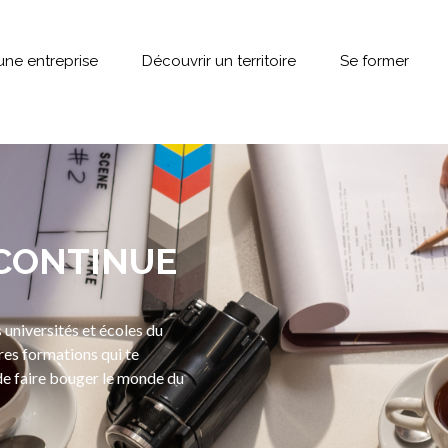
une entreprise
Découvrir un territoire
Se former
CONTINUE
s universités et écoles du
res formations qui te
de faire bouger le monde du