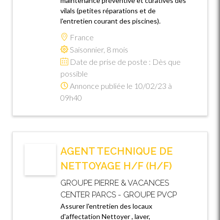
maintenance préventive et curatives des
vilals (petites réparations et de
l'entretien courant des piscines).
France
Saisonnier, 8 mois
Date de prise de poste : Dès que
possible
Annonce publiée le 10/02/23 à
09h40
AGENT TECHNIQUE DE
NETTOYAGE H/F (H/F)
GROUPE PIERRE & VACANCES
CENTER PARCS - GROUPE PVCP
Assurer l'entretien des locaux
d'affectation Nettoyer , laver,