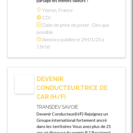
partage les mêmes valeurs ?
Yzeron, France
CDI
Date de prise de poste : Dès que
possible
Annonce publiée le 29/01/23 à
11h16
DEVENIR
CONDUCTEUR.TRICE DE
CAR (H/F)
TRANSDEV SAVOIE
Devenir Conducteur(H/F) Rejoignez un
Groupe international fortement ancré
dans les territoires Vous avez plus de 21
ans et disposez du permis B ? Passionné