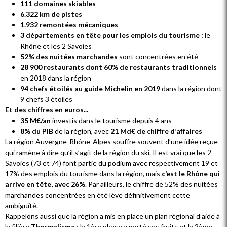
111 domaines skiables
6.322 km de pistes
1.932 remontées mécaniques
3 départements en tête pour les emplois du tourisme :
le
Rhône et les 2 Savoies
52% des nuitées marchandes
sont concentrées en été
28 900 restaurants dont 60% de restaurants traditionnels
en 2018 dans la région
94 chefs étoilés au guide Michelin en 2019
dans la région dont
9 chefs 3 étoiles
Et des chiffres en euros...
35 M€/an
investis dans le tourisme depuis 4 ans
8% du PIB
de la région, avec
21 Md€ de chiffre d’affaires
La région Auvergne-Rhône-Alpes souffre souvent d’une idée reçue
qui ramène à dire qu’il s’agit de la région du ski. Il est vrai que les 2
Savoies (73 et 74) font partie du podium avec respectivement 19 et
17% des emplois du tourisme dans la région, mais
c’est le Rhône qui
arrive en tête, avec 26%
. Par ailleurs, le chiffre de 52% des nuitées
marchandes concentrées en été lève définitivement cette
ambiguïté.
Rappelons aussi que la région a mis en place un plan régional d’aide à
la filière
Thermalisme
: la 1ère phase a porté ses fruits et la 2ème