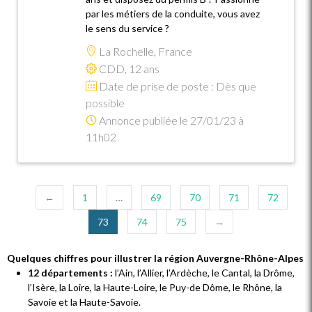
par les métiers de la conduite, vous avez
le sens du service ?
La Rochelle, France
CDD, 12 ans
Date de prise de poste : Dès que
possible
Annonce publiée le 27/01/23 à
11h02
←
1
…
69
70
71
72
(current)
73
74
75
→
Quelques chiffres pour illustrer la région Auvergne-Rhône-Alpes
12 départements :
l’Ain, l’Allier, l’Ardèche, le Cantal, la Drôme,
l’Isère, la Loire, la Haute-Loire, le Puy-de Dôme, le Rhône, la
Savoie et la Haute-Savoie.