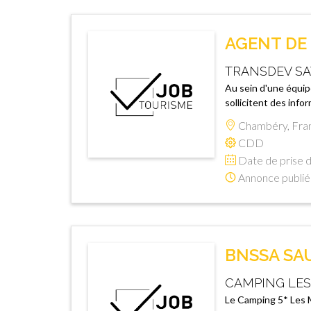
AGENT DE
TRANSDEV SA
Au sein d'une équipe
sollicitent des inf
Chambéry, Fra
CDD
Date de prise d
Annonce publié
BNSSA SA
CAMPING LES
Le Camping 5* Les M