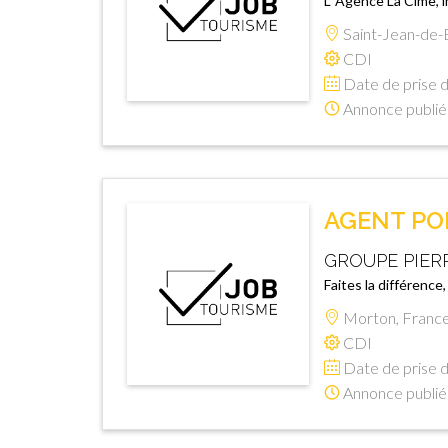
L' Agence La Cime, 
Saint-Jean-de-Be
CDI
Date de prise d
Annonce publié
AGENT POL
GROUPE PIER
Faites la différence,
Morton, Franc
CDI
Date de prise d
Annonce publié