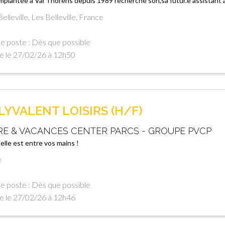
implantée à Val Thorens depuis 1989 recherche son,sa futur.e assistant a
lleville, Les Belleville, France
e poste : Dès que possible
e le 27/02/26 à 12h50
YVALENT LOISIRS (H/F)
RE & VACANCES CENTER PARCS - GROUPE PVCP
 elle est entre vos mains !
e
e poste : Dès que possible
e le 27/02/26 à 12h46