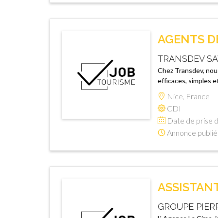
AGENTS DE
TRANSDEV SA
Chez Transdev, nous
efficaces, simples e
Nice, France
CDI
Date de prise d
Annonce publié
ASSISTANT
GROUPE PIER