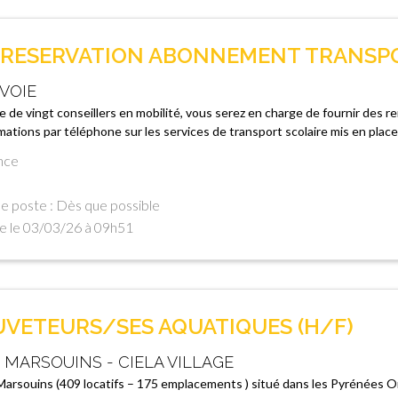
 RESERVATION ABONNEMENT TRANSPOR
VOIE
 de vingt conseillers en mobilité, vous serez en charge de fournir des re
ormations par téléphone sur les services de transport scolaire mis en pl
nce
e poste : Dès que possible
e le 03/03/26 à 09h51
UVETEURS/SES AQUATIQUES (H/F)
 MARSOUINS - CIELA VILLAGE
arsouins (409 locatifs – 175 emplacements ) situé dans les Pyrénées 