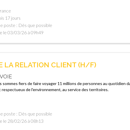
France
is 17 jours
e poste : Dès que possible
e le 03/03/26 à 09h49
 LA RELATION CLIENT (H/F)
VOIE
 sommes fiers de faire voyager 11 millions de personnes au quotidien d
t respectueux de l'environnement, au service des territoires.
e poste : Dès que possible
e le 28/02/26 à 08h13