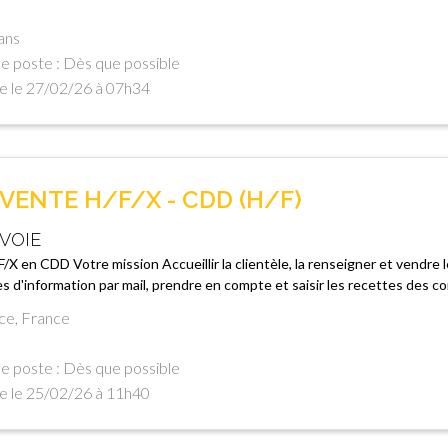
ans
e poste : Dès que possible
e le 27/02/26 à 07h34
VENTE H/F/X - CDD (H/F)
VOIE
/X en CDD Votre mission Accueillir la clientèle, la renseigner et vendre 
 d'information par mail, prendre en compte et saisir les recettes des co
ce, France
e poste : Dès que possible
e le 25/02/26 à 11h40