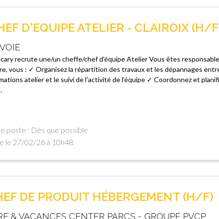
EF D'EQUIPE ATELIER - CLAIROIX (H/F
VOIE
cary recrute une/un cheffe/chef d'équipe Atelier Vous êtes responsable
itre, vous : ✓ Organisez la répartition des travaux et les dépannages en
rmations atelier et le suivi de l'activité de l'équipe ✓ Coordonnez et plani
.
e poste : Dès que possible
e le 27/02/26 à 10h48
HEF DE PRODUIT HÉBERGEMENT (H/F)
RE & VACANCES CENTER PARCS - GROUPE PVCP