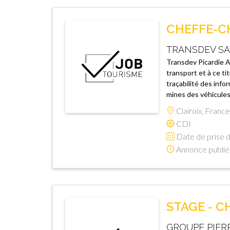
CHEFFE-CH
TRANSDEV SA
Transdev Picardie A
transport et à ce t
traçabilité des info
mines des véhicules
Clairoix, France
CDI
Date de prise d
Annonce publié
STAGE - C
GROUPE PIER