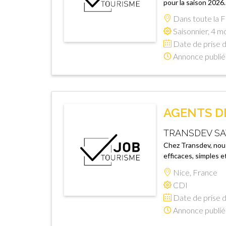
pour la saison 2026.
Dans toute la 
Saisonnier, 4 mo
Date de prise d
Annonce publié
AGENTS DE
TRANSDEV SA
Chez Transdev, nous
efficaces, simples e
Nice, France
CDI
Date de prise d
Annonce publié