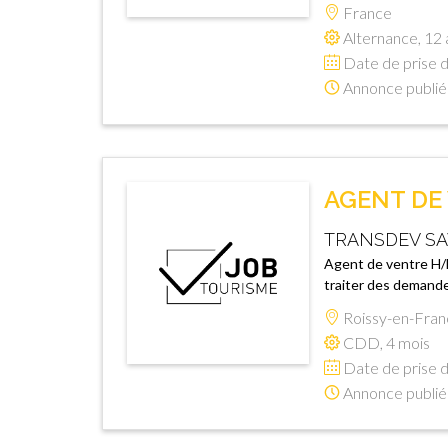
France
Alternance, 12 
Date de prise d
Annonce publié
AGENT DE 
TRANSDEV SA
Agent de ventre H/F
traiter des demandes
Roissy-en-Fran
CDD, 4 mois
Date de prise d
Annonce publié