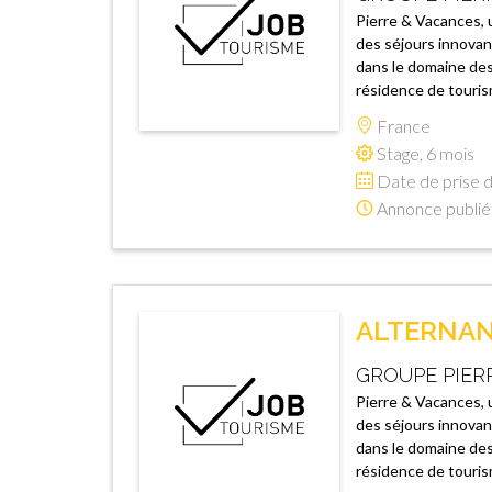
Pierre & Vacances, 
des séjours innovan
dans le domaine des 
résidence de tourism
France
Stage, 6 mois
Date de prise d
Annonce publié
ALTERNAN
GROUPE PIER
Pierre & Vacances, 
des séjours innovan
dans le domaine des 
résidence de tourism