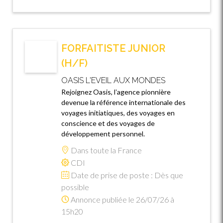
FORFAITISTE JUNIOR
(H/F)
OASIS L'EVEIL AUX MONDES
Rejoignez Oasis, lʼagence pionnière
devenue la référence internationale des
voyages initiatiques, des voyages en
conscience et des voyages de
développement personnel.
Dans toute la France
CDI
Date de prise de poste : Dès que
possible
Annonce publiée le 26/07/26 à
15h20