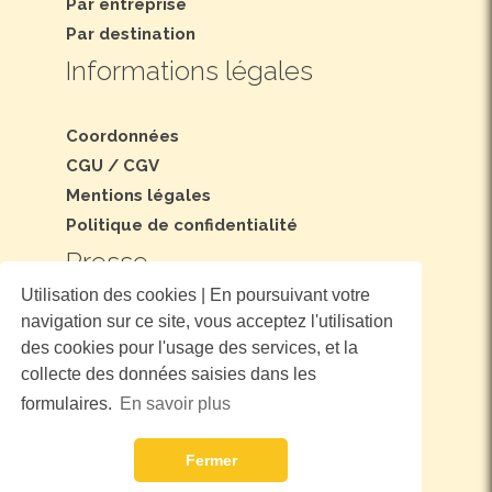
Par entreprise
Par destination
Informations légales
Coordonnées
CGU
/
CGV
Mentions légales
Politique de confidentialité
Presse
Utilisation des cookies | En poursuivant votre
navigation sur ce site, vous acceptez l'utilisation
Dossier et communiqué de presse
des cookies pour l'usage des services, et la
Nous suivre
collecte des données saisies dans les
formulaires.
En savoir plus
Fermer