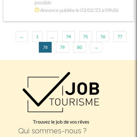
possible
Annonce publiée le 03/02/23 à 09h36
←
1
…
74
75
76
77
(current)
78
79
80
→
Trouvez le job de vos rêves
Qui sommes-nous ?