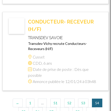
CONDUCTEUR- RECEVEUR
(H/F)
TRANSDEV SAVOIE
Transdev Vichy recrute Conducteurs-
Receveurs (H/F)
Cusset
CDD, 6 ans
Date de prise de poste : Dès que
possible
Annonce publiée le 12/01/24 à 03h48
(current
←
1
…
51
52
53
54