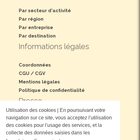
Par secteur d'activité
Par région
Par entreprise
Par destination
Informations légales
Coordonnées
CGU
/
CGV
Mentions légales
Politique de confidentialité
Presse
Utilisation des cookies | En poursuivant votre
navigation sur ce site, vous acceptez l'utilisation
Dossier et communiqué de presse
des cookies pour l'usage des services, et la
Nous suivre
collecte des données saisies dans les