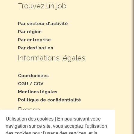
Trouvez un job
Par secteur d'activité
Par région
Par entreprise
Par destination
Informations légales
Coordonnées
CGU
/
CGV
Mentions légales
Politique de confidentialité
Presse
Utilisation des cookies | En poursuivant votre
navigation sur ce site, vous acceptez l'utilisation
Dossier et communiqué de presse
des cookies pour l'usage des services, et la