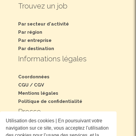
Trouvez un job
Par secteur d'activité
Par région
Par entreprise
Par destination
Informations légales
Coordonnées
CGU
/
CGV
Mentions légales
Politique de confidentialité
Presse
Utilisation des cookies | En poursuivant votre
navigation sur ce site, vous acceptez l'utilisation
Dossier et communiqué de presse
des cookies pour l'usage des services, et la