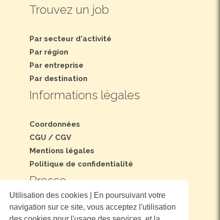
Trouvez un job
Par secteur d'activité
Par région
Par entreprise
Par destination
Informations légales
Coordonnées
CGU
/
CGV
Mentions légales
Politique de confidentialité
Presse
Utilisation des cookies | En poursuivant votre
navigation sur ce site, vous acceptez l'utilisation
Dossier et communiqué de presse
des cookies pour l'usage des services, et la