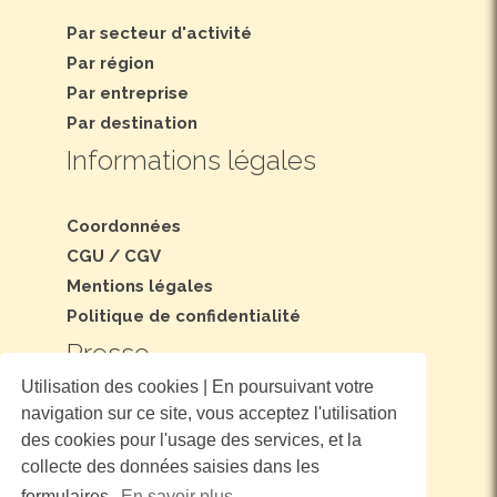
Par secteur d'activité
Par région
Par entreprise
Par destination
Informations légales
Coordonnées
CGU
/
CGV
Mentions légales
Politique de confidentialité
Presse
Utilisation des cookies | En poursuivant votre
navigation sur ce site, vous acceptez l'utilisation
Dossier et communiqué de presse
des cookies pour l'usage des services, et la
Nous suivre
collecte des données saisies dans les
formulaires.
En savoir plus