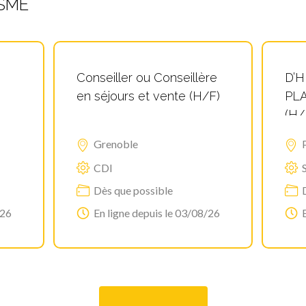
SME
CO
Conseiller ou Conseillère
D’H
en séjours et vente (H/F)
PLA
(H/
Grenoble
CDI
Dès que possible
/26
En ligne depuis le 03/08/26