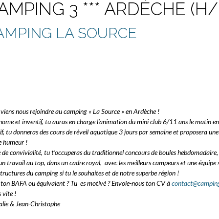
AMPING 3 *** ARDÈCHE (H/
AMPING LA SOURCE
 viens nous rejoindre au camping « La Source » en Ardèche !
ome et inventif, tu auras en charge l’animation du mini club 6/11 ans le matin en 
if, tu donneras des cours de réveil aquatique 3 jours par semaine et proposera une 
 humeur !
 de convivialité, tu t’occuperas du traditionnel concours de boules hebdomadaire,
 un travail au top, dans un cadre royal, avec les meilleurs campeurs et une équipe 
structures du camping si tu le souhaites et de notre superbe région !
 ton BAFA ou équivalent ? Tu es motivé ? Envoie-nous ton CV à
contact@camping
 vite !
lie & Jean-Christophe