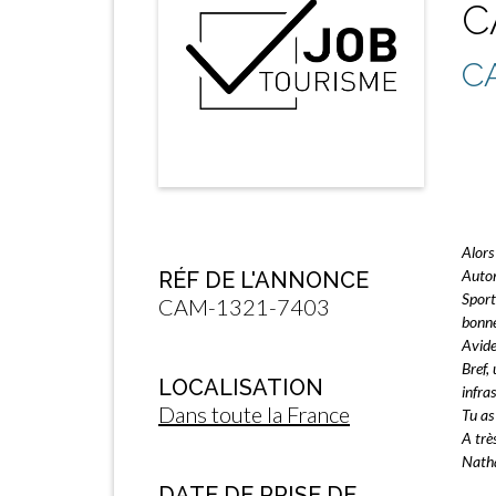
C
C
Alors
Auton
RÉF DE L'ANNONCE
Sport
CAM-1321-7403
bonne
Avide
Bref,
LOCALISATION
infra
Dans toute la France
Tu as
A très
Natha
DATE DE PRISE DE